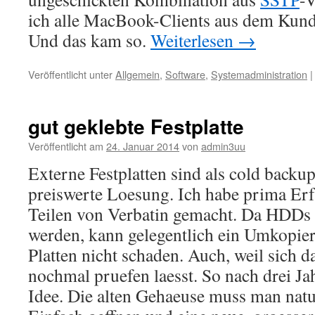
ich alle MacBook-Clients aus dem Kunde
Und das kam so.
Weiterlesen
→
Veröffentlicht unter
Allgemein
,
Software
,
Systemadministration
|
gut geklebte Festplatte
Veröffentlicht am
24. Januar 2014
von
admin3uu
Externe Festplatten sind als cold backu
preiswerte Loesung. Ich habe prima Er
Teilen von Verbatin gemacht. Da HDDs 
werden, kann gelegentlich ein Umkopier
Platten nicht schaden. Auch, weil sich 
nochmal pruefen laesst. So nach drei Ja
Idee. Die alten Gehaeuse muss man natue