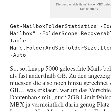
Die „recoverable items“ in der MBX bel
Speicherplatz
Get-MailboxFolderStatistics -Id
Mailbox" -FolderScope Recoverab
Table
Name,FolderAndSubfolderSize,Ite
-Auto
So, so, knapp 5000 geloeschte Mails be
als fast anderthalb GB. Zu den angezeig
muessen die also noch hinzu gerechnet
GB… was erklaert, warum das Verschieb
Dantenbank mit „nur“ 2GB Limit fehlsc
MBX ja vermeintlich darin genug Platz f