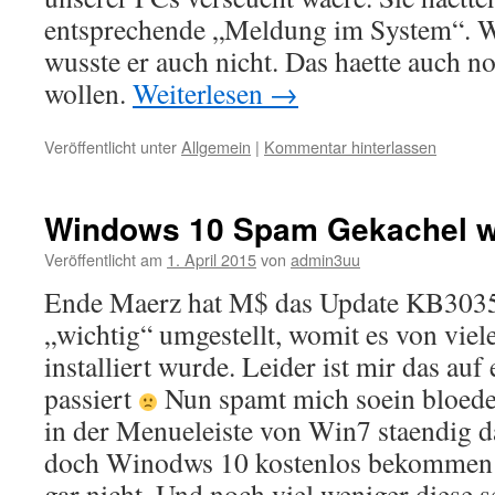
entsprechende „Meldung im System“. W
wusste er auch nicht. Das haette auch 
wollen.
Weiterlesen
→
Veröffentlicht unter
Allgemein
|
Kommentar hinterlassen
Windows 10 Spam Gekachel w
Veröffentlicht am
1. April 2015
von
admin3uu
Ende Maerz hat M$ das Update KB3035
„wichtig“ umgestellt, womit es von vie
installiert wurde. Leider ist mir das au
passiert
Nun spamt mich soein bloed
in der Menueleiste von Win7 staendig da
doch Winodws 10 kostenlos bekommen k
gar nicht. Und noch viel weniger diese s