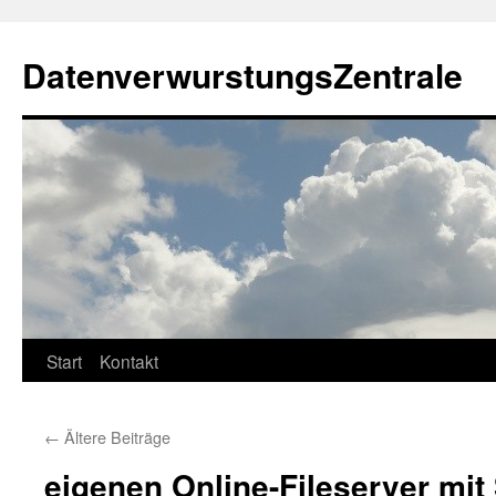
Zum
Inhalt
DatenverwurstungsZentrale
springen
Start
Kontakt
←
Ältere Beiträge
eigenen Online-Fileserver mit 