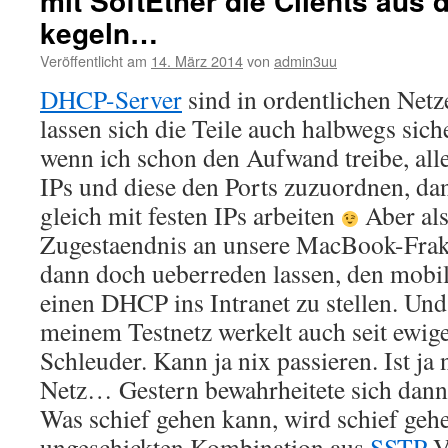
mit SoftEther die Clients aus 
kegeln…
Veröffentlicht am
14. März 2014
von
admin3uu
DHCP-Server
sind in ordentlichen Netze
lassen sich die Teile auch halbwegs sich
wenn ich schon den Aufwand treibe, all
IPs und diese den Ports zuzuordnen, da
gleich mit festen IPs arbeiten
Aber als
Zugestaendnis an unsere MacBook-Frak
dann doch ueberreden lassen, den mobil
einen DHCP ins Intranet zu stellen. Und
meinem Testnetz werkelt auch seit ewige
Schleuder. Kann ja nix passieren. Ist ja
Netz… Gestern bewahrheitete sich dan
Was schief gehen kann, wird schief geh
ungeschickten Kombination aus
SSTP
-