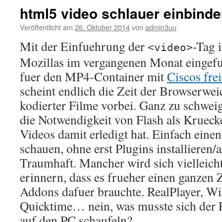
html5 video schlauer einbind
Veröffentlicht am
26. Oktober 2014
von
admin3uu
Mit der Einfuehrung der
-Tag 
<video>
Mozillas im vergangenen Monat eingefu
fuer den MP4-Container mit
Ciscos fre
scheint endlich die Zeit der Browserwe
kodierter Filme vorbei. Ganz zu schweig
die Notwendigkeit von Flash als Krueck
Videos damit erledigt hat. Einfach eine
schauen, ohne erst Plugins installieren/
Traumhaft. Mancher wird sich vielleich
erinnern, dass es frueher einen ganzen 
Addons dafuer brauchte. RealPlayer, W
Quicktime… nein, was musste sich der 
auf den PC schaufeln?