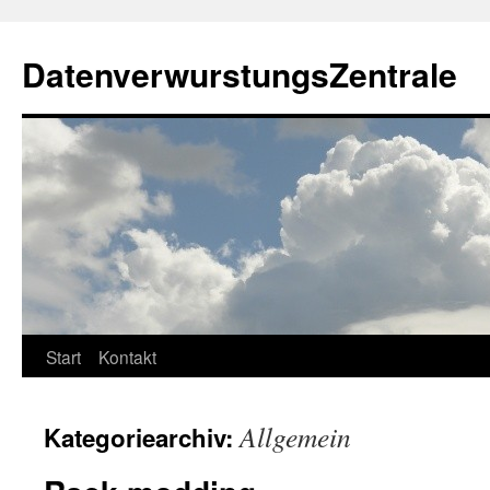
Zum
Inhalt
DatenverwurstungsZentrale
springen
Start
Kontakt
Allgemein
Kategoriearchiv: