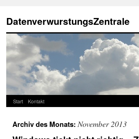
Zum
Inhalt
DatenverwurstungsZentrale
springen
Start
Kontakt
November 2013
Archiv des Monats: