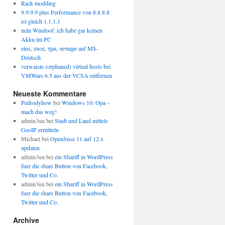
Rack modding
9.9.9.9 plus Performance von 8.8.8.8
ist gleich 1.1.1.1
nein Windoof: ich habe gar keinen
Akku im PC
eins, zwei, три, четыре auf M$-
Deutsch
verwaiste (orphaned) virtual hosts bei
VMWare 6.5 aus der VCSA entfernen
Neueste Kommentare
Pedrodyhow
bei
Windows 10: Opa –
mach das weg!
admin3uu
bei
Stadt und Land mittels
GeoIP ermitteln
Michael
bei
OpenSuse 11 auf 12.x
updaten
admin3uu
bei
ein Shariff in WordPress
fuer die share Button von Facebook,
Twitter und Co.
admin3uu
bei
ein Shariff in WordPress
fuer die share Button von Facebook,
Twitter und Co.
Archive