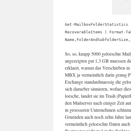
Get-MailboxFolderStatistics 
RecoverableItems | Format-Ta
Name,FolderAndSubfolderSize,
So, so, knapp 5000 geloeschte Mail
angezeigten gut 1,3 GB muessen d
erklaert, warum das Verschieben in
MBX ja vermeintlich darin genug Pl
Exchange standardmaessig die geloe
sich darueber sinnieren, wofuer die
loesche, landet sie im Trash (Papie
den Mailserver nach einiger Zeit au
in groesseren Unternehmen schlummer
Gruenden auch noch zehn Jahre lang
vermeintlich geloeschte Daten auch
Postmaster nicht mal mehr direkten 