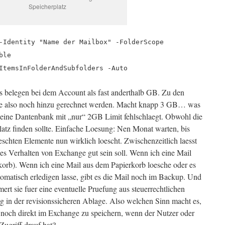
Speicherplatz
-Identity "Name der Mailbox" -FolderScope
ble
ItemsInFolderAndSubfolders -Auto
s belegen bei dem Account als fast anderthalb GB. Zu den
ie also noch hinzu gerechnet werden. Macht knapp 3 GB… was
 eine Dantenbank mit „nur“ 2GB Limit fehlschlaegt. Obwohl die
atz finden sollte. Einfache Loesung: Nen Monat warten, bis
schten Elemente nun wirklich loescht.
Zwischenzeitlich laesst
ses Verhalten von Exchange gut sein soll. Wenn ich eine Mail
rkorb). Wenn ich eine Mail aus dem Papierkorb loesche oder es
tomatisch erledigen lasse, gibt es die Mail noch im Backup. Und
t sie fuer eine eventuelle Pruefung aus steuerrechtlichen
 in der revisionssicheren Ablage. Also welchen Sinn macht es,
 noch direkt im Exchange zu speichern, wenn der Nutzer oder
Zugriff drauf hat?