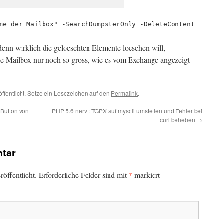
me der Mailbox" -SearchDumpsterOnly -DeleteContent
denn wirklich die geloeschten Elemente loeschen will,
die Mailbox nur noch so gross, wie es vom Exchange angezeigt
öffentlicht. Setze ein Lesezeichen auf den
Permalink
.
 Button von
PHP 5.6 nervt: TGPX auf mysqli umstellen und Fehler bei
curl beheben
→
tar
*
öffentlicht.
Erforderliche Felder sind mit
markiert