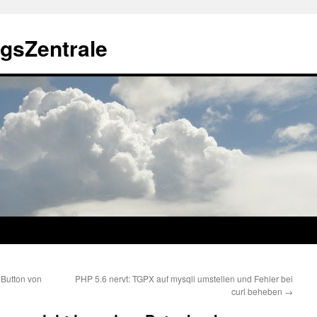
gsZentrale
 Button von
PHP 5.6 nervt: TGPX auf mysqli umstellen und Fehler bei
curl beheben
→