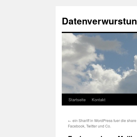
Datenverwurstun
Startseite
Kontakt
Zum
Inhalt
←
ein Shariff in WordPress fuer die share
springen
Facebook, Twitter und Co.